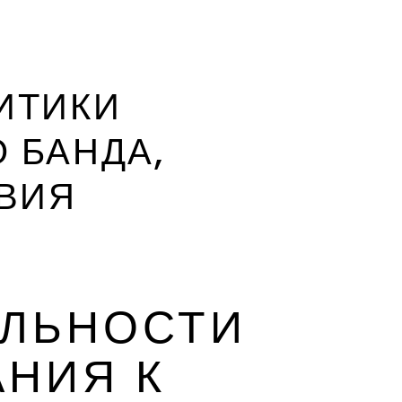
ИТИКИ
 БАНДА,
ОВИЯ
АЛЬНОСТИ
АНИЯ К