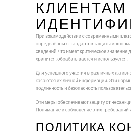
КЛИЕНТАМ
ИДЕНТИФИ
При взаимодействии с современными плат
определённых стандартов защиты информац
сведений, что имеет критическое значение 
хранится, обрабатывается и используется.
Для успешного участия в различных активн
касаются их личной информации. Эти нормы
подлинность и безопасность пользовательск
Эти меры обеспечивают защиту от несанкц
Понимание и соблюдение этих требований и
ПОЛИТИКА КО