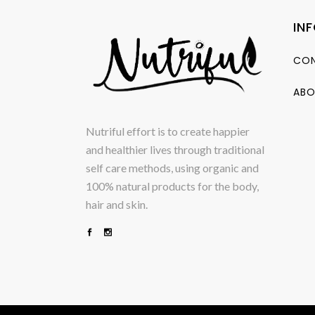
IN
CON
ABO
Nutriful effort is to create happier
and healthier lives through traditional
self care methods, using organic and
100% natural products for the body,
hair and skin.