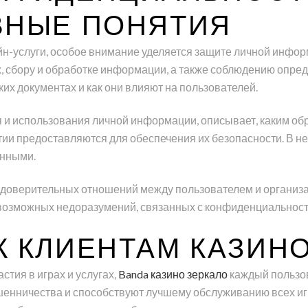
ВНЫЕ ПОНЯТИЯ
-услуги, особое внимание уделяется защите личной информ
 сбору и обработке информации, а также соблюдению опред
ких документах и как они влияют на пользователей.
и использования личной информации, описывает, каким обр
нтии предоставляются для обеспечения их безопасности. В н
анными.
 доверительных отношений между пользователем и организа
ь возможных недоразумений, связанных с конфиденциальнос
К КЛИЕНТАМ КАЗИН
стия в играх и услугах,
Banda казино зеркало
каждый пользо
шенничества и способствуют лучшему обслуживанию всех иг