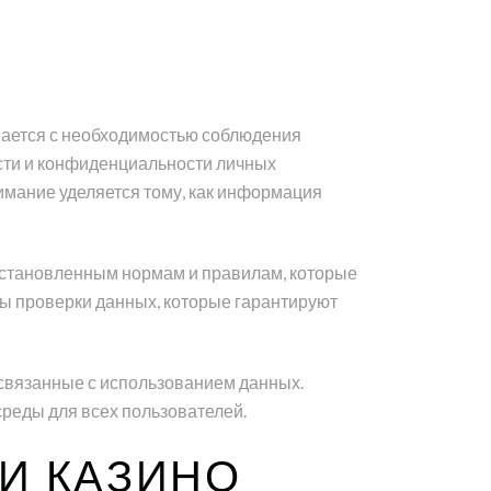
ается с необходимостью соблюдения
сти и конфиденциальности личных
нимание уделяется тому, как информация
 установленным нормам и правилам, которые
ды проверки данных, которые гарантируют
связанные с использованием данных.
реды для всех пользователей.
И КАЗИНО