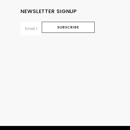
NEWSLETTER SIGNUP