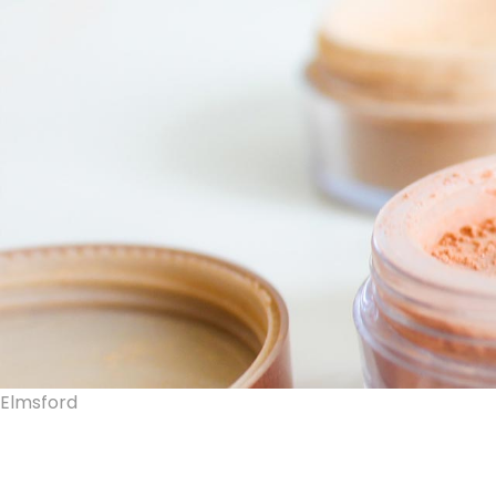
Elmsford