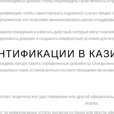
еобходимые данные, чтобы подтвердить свою личность и пр
ерификации, чтобы гарантировать подлинность всех предост
окументов, что позволяет минимизировать риски и поддерж
авила поведения и избегать действий, которые могут повлият
ерживать доверие и создавать комфортные условия для все
НТИФИКАЦИИ В КАЗ
ходимо предоставить определенные документы. Они должны 
 правовых норм, установленных соответствующими органами
спорт, водительское удостоверение или другой официальн
игрока.
ет за коммунальные услуги, выписка из банка или другое 