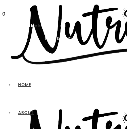
0
No products in the cart.
Total:
₨
0.00
CART
HOME
ABOUT