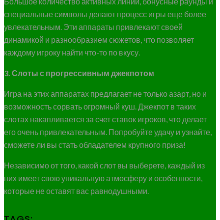
Большое количество активных линий, бонусные раунды и
специальные символы делают процесс игры еще более
увлекательным. Эти аппараты привлекают своей
динамикой и разнообразием сюжетов, что позволяет
каждому игроку найти что-то по вкусу.
3. Слоты с прогрессивным джекпотом
Игра на этих аппаратах предлагает не только азарт, но и
возможность сорвать огромный куш. Джекпот в таких
слотах накапливается за счет ставок игроков, что делает
его очень привлекательным. Попробуйте удачу и узнайте,
сможете ли вы стать обладателем крупного приза!
Независимо от того, какой слот вы выберете, каждый из
них имеет свою уникальную атмосферу и особенности,
которые не оставят вас равнодушными.
TAGS: