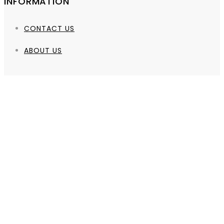
INFORMATION
CONTACT US
ABOUT US
QUICK LINKS
PRIVACY POLICY
SHIPPING POLICY
REFUND POLICY
TERMS & CONDITIONS
NEWSLETTER SIGNUP