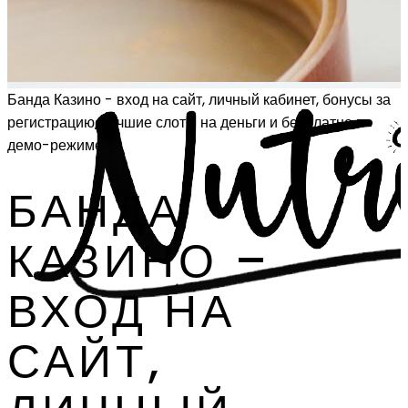
Банда Казино - вход на сайт, личный кабинет, бонусы за
регистрацию, лучшие слоты на деньги и бесплатно в
демо-режиме
БАНДА
КАЗИНО –
ВХОД НА
САЙТ,