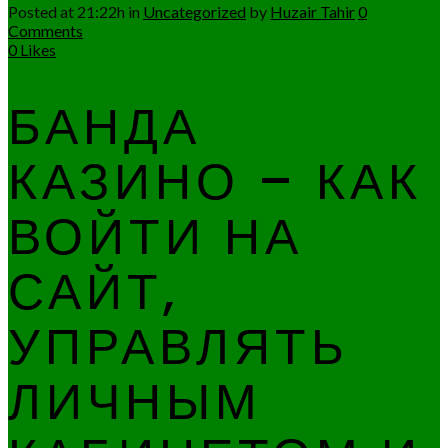
Posted at 21:22h
in
Uncategorized
by
Huzair Tahir
0
Comments
0
Likes
БАНДА
КАЗИНО – КАК
ВОЙТИ НА
САЙТ,
УПРАВЛЯТЬ
ЛИЧНЫМ