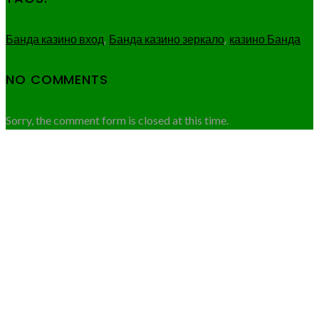
,
,
Банда казино вход
Банда казино зеркало
казино Банда
NO COMMENTS
Sorry, the comment form is closed at this time.