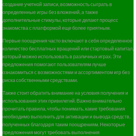
создание учетной записи, возможность сыграть в
определенные игры без вложений, а также
дополнительные стимулы, которые делают процесс
знакомства с платформой еще более приятным.
Первые поощрения часто включают в себя определенное
количество бесплатных вращений или стартовый капитал,
который можно использовать в различных играх. Эти
предложения помогают пользователям лучше
ознакомиться с возможностями и ассортиментом игр без
риска собственными средствами.
Также стоит обратить внимание на условия получения и
использования этих привилегий. Важно внимательно
прочитать правила, чтобы понимать, какие требования
необходимо выполнить для активации и вывода средств,
полученных благодаря таким поощрениям. Некоторые
предложения могут требовать выполнения