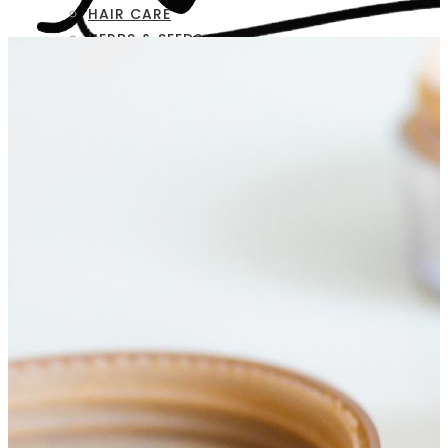
HAIR CARE
HERBS & SEEDS
SKIN CARE
FAQ
CONTACT