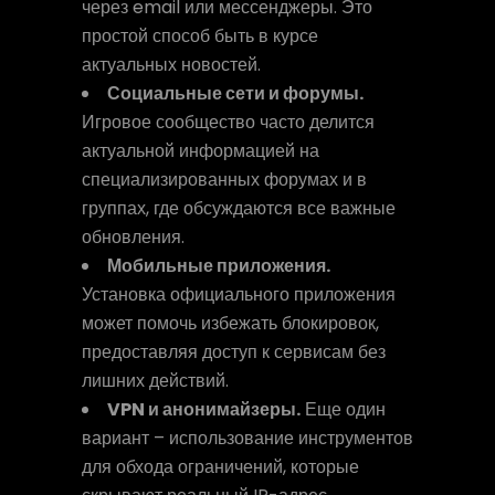
через email или мессенджеры. Это
простой способ быть в курсе
актуальных новостей.
Социальные сети и форумы.
Игровое сообщество часто делится
актуальной информацией на
специализированных форумах и в
группах, где обсуждаются все важные
обновления.
Мобильные приложения.
Установка официального приложения
может помочь избежать блокировок,
предоставляя доступ к сервисам без
лишних действий.
VPN и анонимайзеры.
Еще один
вариант – использование инструментов
для обхода ограничений, которые