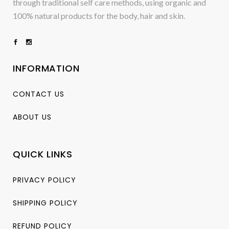
through traditional self care methods, using organic and
100% natural products for the body, hair and skin.
INFORMATION
CONTACT US
ABOUT US
QUICK LINKS
PRIVACY POLICY
SHIPPING POLICY
REFUND POLICY