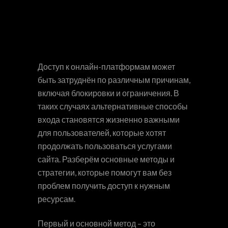
ДОСТУПА К
KOMETA КАЗИНО
ЧЕРЕЗ ЗЕРКАЛА
Доступ к онлайн-платформам может
быть затруднён по различным причинам,
включая блокировки и ограничения. В
таких случаях альтернативные способы
входа становятся жизненно важными
для пользователей, которые хотят
продолжать пользоваться услугами
сайта. Разберём основные методы и
стратегии, которые помогут вам без
проблем получить доступ к нужным
ресурсам.
Первый и основной метод – это