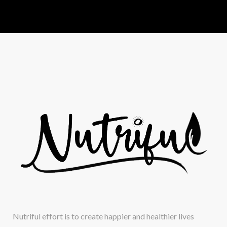
Nutriful effort is to create happier and healthier lives