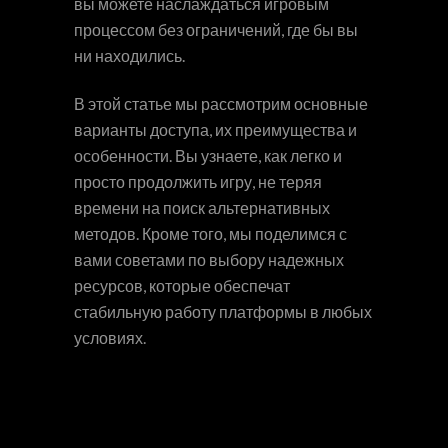
вы можете наслаждаться игровым
процессом без ограничений, где бы вы
ни находились.
В этой статье мы рассмотрим основные
варианты доступа, их преимущества и
особенности. Вы узнаете, как легко и
просто продолжить игру, не теряя
времени на поиск альтернативных
методов. Кроме того, мы поделимся с
вами советами по выбору надежных
ресурсов, которые обеспечат
стабильную работу платформы в любых
условиях.
KOMETA CASINO
ЗЕРКАЛО –