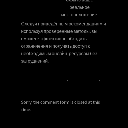
реальное
местоположение.
Следуя приведённым рекомендациям и
используя проверенные методы, вы
сможете эффективно обходить
ограничения и получать доступ к
необходимым онлайн-ресурсам без
затруднений.
TAGS:
,
,
cometa casino
Kometa Casino
комета казино вход
Sorry, the comment form is closed at this
time.