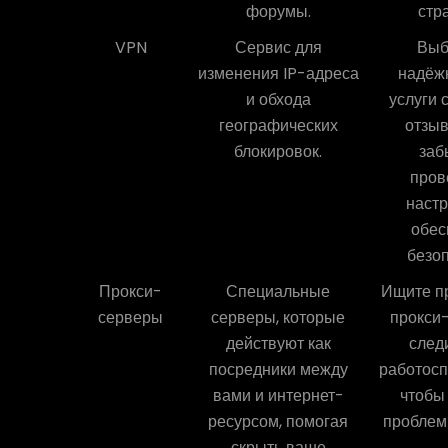
форумы.
стр
VPN
Сервис для
Выб
изменения IP-адреса
надёж
и обхода
услуги 
географических
отзыв
блокировок.
заб
пров
настр
обес
безоп
Прокси-
Специальные
Ищите п
серверы
серверы, которые
прокси
действуют как
следи
посредники между
работосп
вами и интернет-
чтобы
ресурсом, помогая
проблем 
скрыть ваше