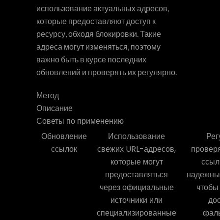
использование актуальных адресов,
которые предоставляют доступ к
ресурсу, обходя блокировки. Такие
адреса могут изменяться, поэтому
важно быть в курсе последних
обновлений и проверять их регулярно.
Метод
Описание
Советы по применению
Обновление
Использование
Рег
ссылок
свежих URL-адресов,
провер
которые могут
ссыл
предоставляться
надежные
через официальные
чтобы
источники или
дос
специализированные
фал