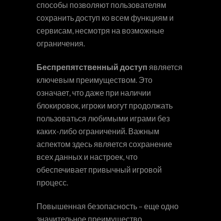
способы позволяют пользователям
сохранить доступ ко всем функциям и
сервисам, несмотря на возможные
ограничения.
Беспрепятственный доступ
является
ключевым преимуществом. Это
означает, что даже при наличии
блокировок, игроки могут продолжать
пользоваться любимыми играми без
каких-либо ограничений. Важным
аспектом здесь является сохранение
всех данных и настроек, что
обеспечивает привычный игровой
процесс.
Повышенная безопасность – еще одно
значительное преимущество.