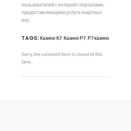
пользователей с интернет-порталами,
предоставляющими услуги азартных
игр.
TAGS:
,
,
Казино R7
Казино Р7
Р7 казино
Sorry, the comment form is closed at this
time.