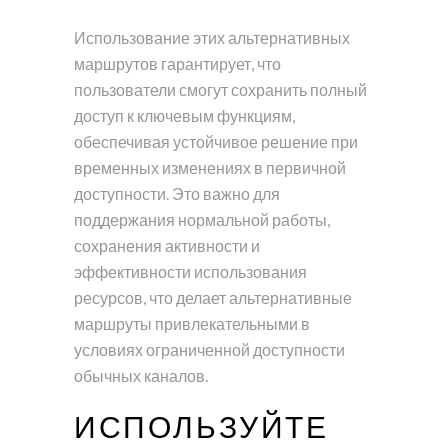
Использование этих альтернативных
маршрутов гарантирует, что
пользователи смогут сохранить полный
доступ к ключевым функциям,
обеспечивая устойчивое решение при
временных изменениях в первичной
доступности. Это важно для
поддержания нормальной работы,
сохранения активности и
эффективности использования
ресурсов, что делает альтернативные
маршруты привлекательными в
условиях ограниченной доступности
обычных каналов.
ИСПОЛЬЗУЙТЕ