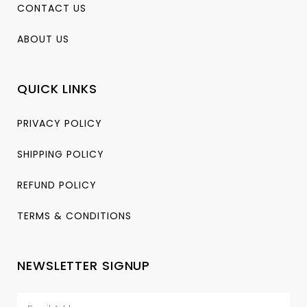
CONTACT US
ABOUT US
QUICK LINKS
PRIVACY POLICY
SHIPPING POLICY
REFUND POLICY
TERMS & CONDITIONS
NEWSLETTER SIGNUP