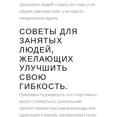
призывает людей ставить во главу угла
общее самочувствие, а не просто
ежедневную задачу.
СОВЕТЫ ДЛЯ
ЗАНЯТЫХ
ЛЮДЕЙ,
ЖЕЛАЮЩИХ
УЛУЧШИТЬ
СВОЮ
ГИБКОСТЬ.
Гришаева подчеркнула, что спортсмены
могут столкнуться с различными
препятствиями при смене команды или
адаптации к новому тренерскому стилю.