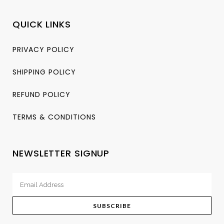
QUICK LINKS
PRIVACY POLICY
SHIPPING POLICY
REFUND POLICY
TERMS & CONDITIONS
NEWSLETTER SIGNUP