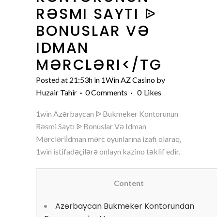
RƏSMI SAYTI ᐉ
BONUSLAR VƏ
IDMAN
MƏRCLƏRI</TG
Posted at 21:53h
in
1Win AZ Casino
by
Huzair Tahir
0 Comments
0
Likes
1win Azərbaycan ᐉ Bukmeker Kontorunun
Rəsmi Saytı ᐉ Bonuslar Və Idman
Mərcləriİdman mərc oyunlarına izafi olaraq,
1win istifadəçilərə onlayn kazino təklif edir.
Content
Azərbaycan Bukmeker Kontorundan