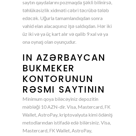
saytın qaydalarını pozmaqda şəkli bilinirsə,
təhlükəsizlik xidməti cəbri təcrübə tələb
edəcək. Uğurla tamamlandıqdan sonra
vahid elan alacaqsınız işə saldıqdan. Hər iki
üz iki və ya üç kart alır və qalib 9 xal və ya
ona oynaş olan oyunçudur.
IN AZƏRBAYCAN
BUKMEKER
KONTORUNUN
RƏSMI SAYTININ
Minimum qoya biləcəyiniz depozitin
məbləği 10 AZN-dir. Visa, Mastercard, FK
Wallet, AstroPay, kriptovalyuta kimi ödəniş
metodlarından istifadə edə bilərsiniz. Visa,
Mastercard, FK Wallet, AstroPay,