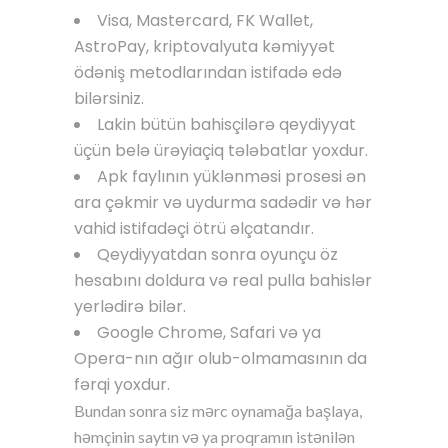
Visa, Mastercard, FK Wallet,
AstroPay, kriptovalyuta kəmiyyət
ödəniş metodlarından istifadə edə
bilərsiniz.
Lakin bütün bahisçilərə qeydiyyat
üçün belə ürəyiaçiq tələbatlar yoxdur.
Apk faylının yüklənməsi prosesi ən
ara çəkmir və uydurma sadədir və hər
vahid istifadəçi ötrü əlçatandır.
Qeydiyyatdan sonra oyunçu öz
hesabını doldura və real pulla bahislər
yerlədirə bilər.
Google Chrome, Safari və ya
Opera-nın ağır olub-olmamasının da
fərqi yoxdur.
Bundan sonra siz mərc oynamağa başlaya,
həmçinin saytın və ya proqramın istənilən