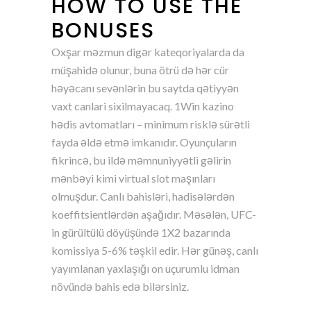
HOW TO USE THE
BONUSES
Oxşar məzmun digər kateqoriyalarda da
müşahidə olunur, buna ötrü də hər cür
həyəcanı sevənlərin bu saytda qətiyyən
vaxt canlari sixilmayacaq. 1Win kazino
hədis avtomatları – minimum risklə sürətli
fayda əldə etmə imkanıdır. Oyunçuların
fikrincə, bu ildə məmnuniyyətli gəlirin
mənbəyi kimi virtual slot maşınları
olmuşdur. Canlı bahisləri, hadisələrdən
koeffitsientlərdən aşağıdır. Məsələn, UFC-
in gürültülü döyüşündə 1X2 bazarında
komissiya 5-6% təşkil edir. Hər günəş, canlı
yayımlanan yaxlaşığı on uçurumlu idman
növündə bahis edə bilərsiniz.