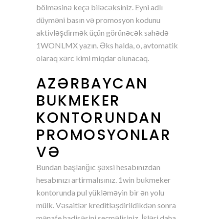
bölməsinə keçə biləcəksiniz. Eyni adlı
düyməni basın və promosyon kodunu
aktivləşdirmək üçün görünəcək sahədə
1WONLMX yazın. Əks halda, o, avtomatik
olaraq xərc kimi miqdar olunacaq.
AZƏRBAYCAN
BUKMEKER
KONTORUNDAN
PROMOSYONLAR
VƏ
Bundan başlanğıc şəxsi hesabınızdan
hesabınızı artirmalısınız. 1win bukmeker
kontorunda pul yükləməyin bir ən yolu
mülk. Vəsaitlər kreditləşdirildikdən sonra
mənafe hadisəsini seçməlisiniz. İşləri daha