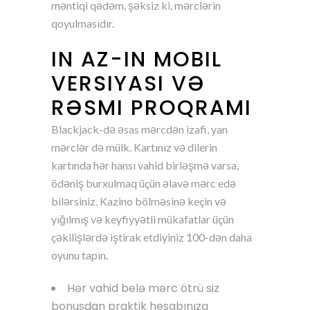
məntiqi qədəm, şəksiz ki, mərclərin
qoyulmasıdır.
IN AZ-IN MOBIL
VERSIYASI VƏ
RƏSMI PROQRAMI
Blackjack-də əsas mərcdən izafi, yan
mərclər də mülk. Kartınız və dilerin
kartında hər hansı vahid birləşmə varsa,
ödəniş burxulmaq üçün əlavə mərc edə
bilərsiniz. Kazino bölməsinə keçin və
yığılmış və keyfiyyətli mükafatlar üçün
çəkilişlərdə iştirak etdiyiniz 100-dən daha
oyunu tapın.
Hər vahid belə mərc ötrü siz
bonusdan praktik hesabınıza