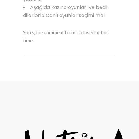
Aşağıda kazino oyunları və bədii
dilerlərlə Canlı oyunlar seçimi mal.
Sorry, the comment form is closed at this
time.