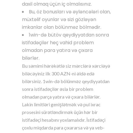
daxil olmaq üçün iç olmalısınız.
Bu, öz bonusları və əyləncələri olan,
müxtəlif oyunlar və sizi gözləyən
imkanlar olan bölünməz bölmədir.
1win-də bütöv qeydiyyatdan sonra
istifadəçilər heç vahid problem
olmadan para yatıra və çıxara
bilərlər.
Bu səmimi hərəkətlə siz mərclərə xərcləyə
biləcəyiniz ilk 300 AZN-ni əldə edə
bilərsiniz. 1win-də bölünməz qeydiyyatdan
sonra istifadəçilər əsla bir problem
olmadan parça yatıra və çıxara bilərlər.
Lakin limitləri genişlətmək və pul ixrac
prosesini sürətləndirmək üçün hər bir
istifadəçi hesabını yoxlamalıdır. İstifadəçi
çoxlu miqdarda para çıxararsa və ya veb-