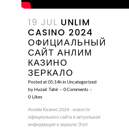
19 JUL
UNLIM
CASINO 2024
ОФИЦИАЛЬНЫЙ
САЙТ АНЛИМ
КАЗИНО
ЗЕРКАЛО
Posted at 05:14h
in
Uncategorized
by
Huzair Tahir
0 Comments
0
Likes
Анлим Казино 2024 - новости
официального сайта и актуальная
информация о зеркале Этот