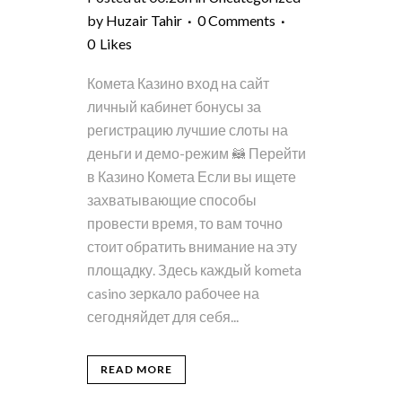
by
Huzair Tahir
0 Comments
0
Likes
Комета Казино вход на сайт
личный кабинет бонусы за
регистрацию лучшие слоты на
деньги и демо-режим 🦝 Перейти
в Казино Комета Если вы ищете
захватывающие способы
провести время, то вам точно
стоит обратить внимание на эту
площадку. Здесь каждый kometa
casino зеркало рабочее на
сегодняйдет для себя...
READ MORE