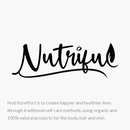
Nutriful effort is to create happier and healthier lives
through traditional self care methods, using organic and
100% natural products for the body, hair and skin.