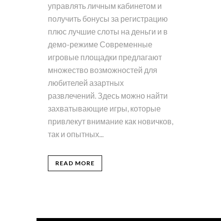
управлять личным кабинетом и
получить бонусы за регистрацию
плюс лучшие слоты на деньги и в
демо-режиме Современные
игровые площадки предлагают
множество возможностей для
любителей азартных
развлечений. Здесь можно найти
захватывающие игры, которые
привлекут внимание как новичков,
так и опытных...
READ MORE