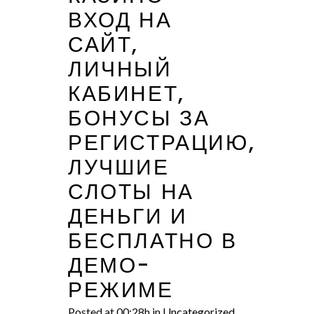
ВХОД НА
САЙТ,
ЛИЧНЫЙ
КАБИНЕТ,
БОНУСЫ ЗА
РЕГИСТРАЦИЮ,
ЛУЧШИЕ
СЛОТЫ НА
ДЕНЬГИ И
БЕСПЛАТНО В
ДЕМО-
РЕЖИМЕ
Posted at 00:28h
in
Uncategorized