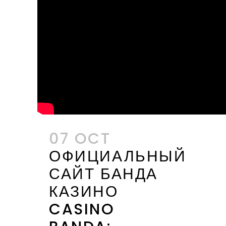
07 OCT
ОФИЦИАЛЬНЫЙ
САЙТ БАНДА
КАЗИНО
CASINO