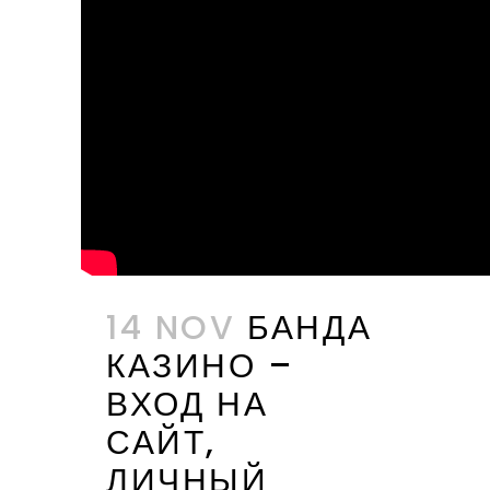
14 NOV
БАНДА
КАЗИНО –
ВХОД НА
САЙТ,
ЛИЧНЫЙ