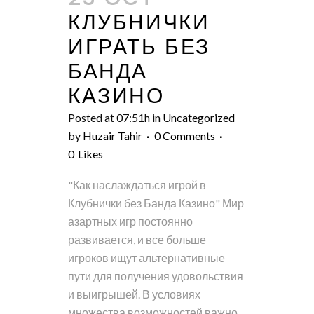
КЛУБНИЧКИ
ИГРАТЬ БЕЗ
БАНДА
КАЗИНО
Posted at 07:51h
in
Uncategorized
by
Huzair Tahir
0 Comments
0
Likes
"Как наслаждаться игрой в
Клубнички без Банда Казино" Мир
азартных игр постоянно
развивается, и все больше
игроков ищут альтернативные
пути для получения удовольствия
и выигрышей. В условиях
множества возможностей важно