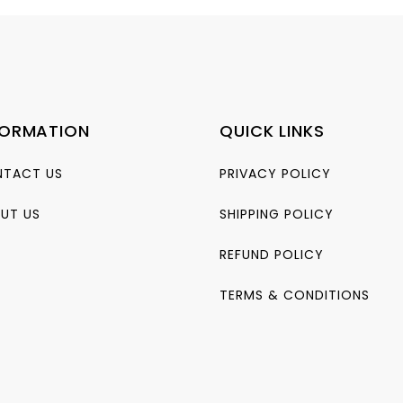
FORMATION
QUICK LINKS
TACT US
PRIVACY POLICY
UT US
SHIPPING POLICY
REFUND POLICY
TERMS & CONDITIONS