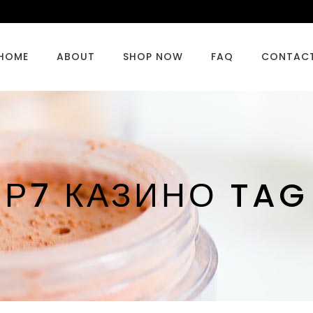
HOME
ABOUT
SHOP NOW
FAQ
CONTAC
Р7 КАЗИНО TAG