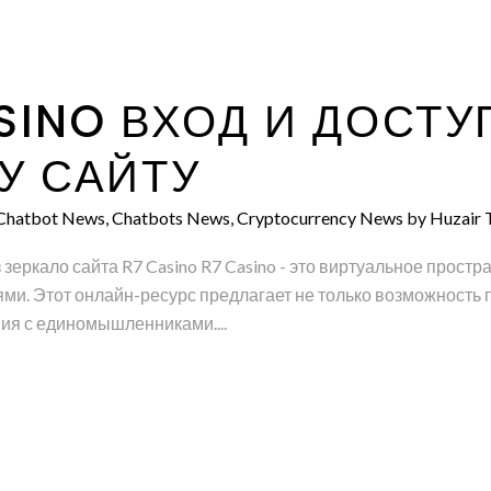
SINO ВХОД И ДОСТУ
У САЙТУ
Chatbot News
,
Chatbots News
,
Cryptocurrency News
by
Huzair 
з зеркало сайта R7 Casino R7 Casino - это виртуальное прост
. Этот онлайн-ресурс предлагает не только возможность по
ия с единомышленниками....