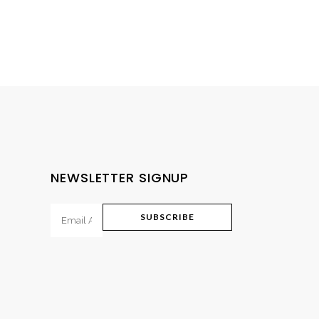
NEWSLETTER SIGNUP