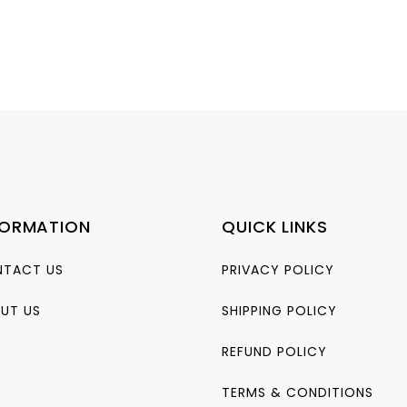
FORMATION
QUICK LINKS
TACT US
PRIVACY POLICY
UT US
SHIPPING POLICY
REFUND POLICY
TERMS & CONDITIONS