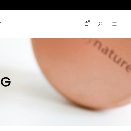
0
T
AG