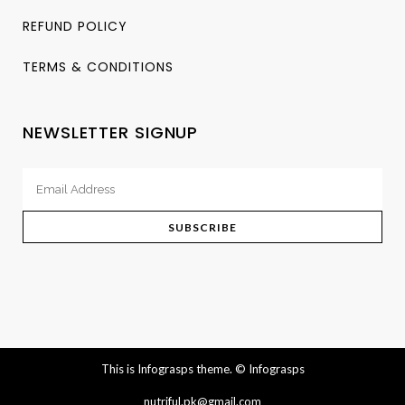
REFUND POLICY
TERMS & CONDITIONS
NEWSLETTER SIGNUP
This is Infograsps theme.
© Infograsps
nutriful.pk@gmail.com