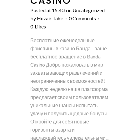
CASINO
Posted at 15:40h
in
Uncategorized
by
Huzair Tahir
0 Comments
0
Likes
Бесплатные еженедельные
фриспины в казино Банда - ваше
бесплатное вращение в Banda
Casino Добро пожаловать в мир
захватывающих развлечений и
неограниченных возможностей!
Каждую неделю наша платформа
предлагает своим пользователям
уникальные шансы испытать
удачу и получить щедрые бонусы.
Откройте для себя новые
горизонты азарта и
наслаждайтесь увлекательными...