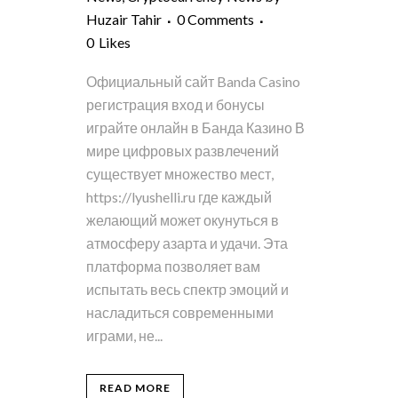
Huzair Tahir
0 Comments
0
Likes
Официальный сайт Banda Casino
регистрация вход и бонусы ️
играйте онлайн в Банда Казино В
мире цифровых развлечений
существует множество мест,
https://lyushelli.ru где каждый
желающий может окунуться в
атмосферу азарта и удачи. Эта
платформа позволяет вам
испытать весь спектр эмоций и
насладиться современными
играми, не...
READ MORE