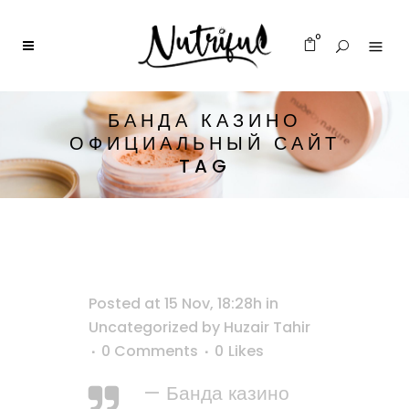
0
БАНДА КАЗИНО
ОФИЦИАЛЬНЫЙ САЙТ
TAG
Posted at 15 Nov, 18:28h
in
Uncategorized
by
Huzair Tahir
0 Comments
0
Likes
— Банда казино